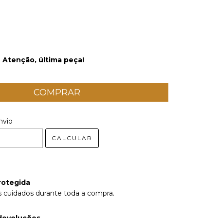
Atenção, última peça!
nvio
ALTERAR
 CEP:
CEP
CALCULAR
rotegida
 cuidados durante toda a compra.