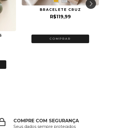
2
x
BRACELETE CRUZ
R$119,99
3
x de
R$40,00
sem juros
S
COMPRAR
COMPRE COM SEGURANÇA
Seus dados sempre protegidos