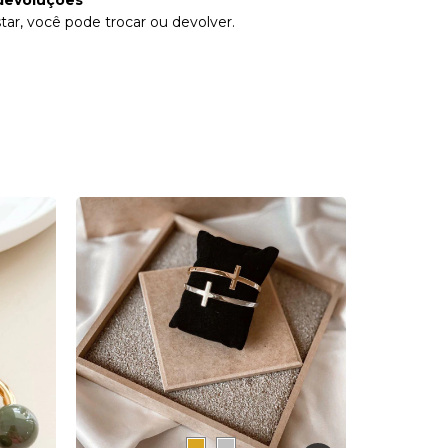
devoluções
tar, você pode trocar ou devolver.
PU