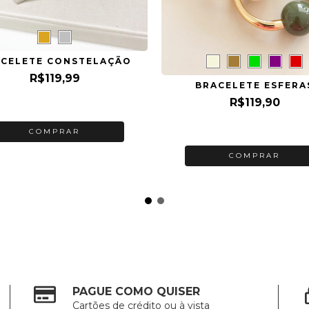
CELETE CONSTELAÇÃO
R$119,99
BRACELETE ESFERA
R$119,90
3
x de
R$40,00
sem juros
3
x de
R$39,97
sem juros
COMPRAR
COMPRAR
PAGUE COMO QUISER
Cartões de crédito ou à vista