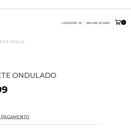
0
CADASTRE-SE
INICIAR SESSÃO
ES E TROCA
ETE ONDULADO
99
40,00
SEM JUROS
E PAGAMENTO