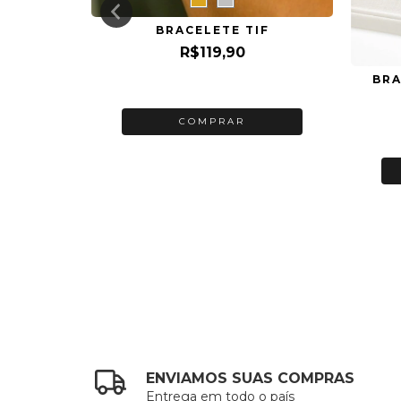
BRACELETE TIF
R$119,90
BRA
3
x de
R$39,97
sem juros
 MAX
COMPRAR
uros
ENVIAMOS SUAS COMPRAS
Entrega em todo o país